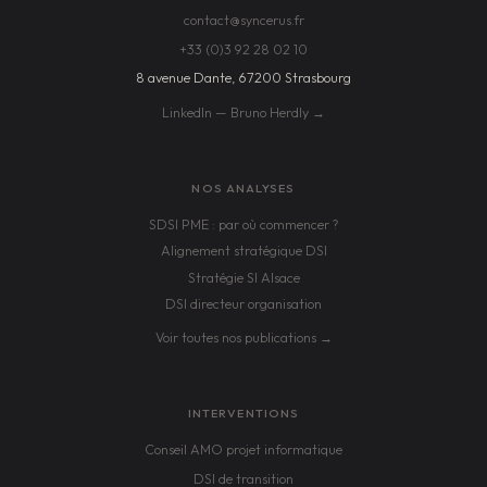
contact@syncerus.fr
+33 (0)3 92 28 02 10
8 avenue Dante, 67200 Strasbourg
LinkedIn — Bruno Herdly →
NOS ANALYSES
SDSI PME : par où commencer ?
Alignement stratégique DSI
Stratégie SI Alsace
DSI directeur organisation
Voir toutes nos publications →
INTERVENTIONS
Conseil AMO projet informatique
DSI de transition