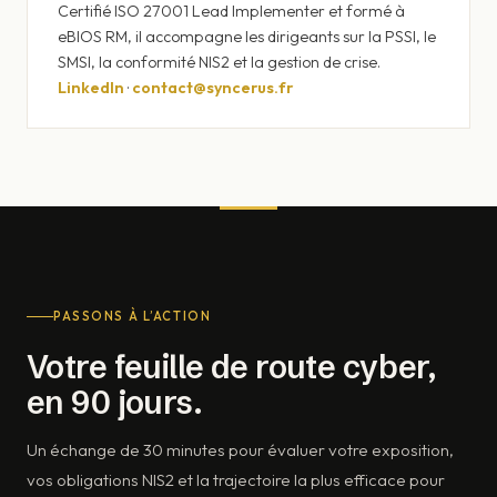
Certifié ISO 27001 Lead Implementer et formé à
eBIOS RM, il accompagne les dirigeants sur la PSSI, le
SMSI, la conformité NIS2 et la gestion de crise.
LinkedIn
·
contact@syncerus.fr
PASSONS À L’ACTION
Votre feuille de route cyber,
en 90 jours.
Un échange de 30 minutes pour évaluer votre exposition,
vos obligations NIS2 et la trajectoire la plus efficace pour