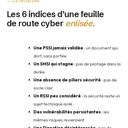
LE PROBLÈME
Les 6 indices d’une feuille
de route cyber
enlisée.
Une PSSI jamais validée
: un document qui
dort, sans portée.
Un SMSI qui stagne
: pas de pilotage dans la
durée.
Une absence de piliers sécurité
: pas de
socle clair.
Un RSSI peu considéré
: la sécurité reste un
sujet technique isolé.
Des vulnérabilités persistantes
: les
mêmes risques reviennent.
Une Direction désintéressée
: pas de