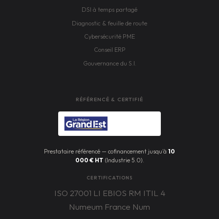
DSI à temps partagé
Diagnostic & feuille de route
Cybersécurité PME
Conseil ERP
Gouvernance du S.I.
RÉFÉRENCÉ & CERTIFIÉ
Prestataire référencé — cofinancement jusqu'à
10
000 € HT
(Industrie 5.0).
CERTIFICATIONS
ISO 27001 LI
EBIOS RM
ITIL 4
Numeum
France Num