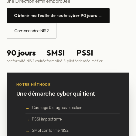
une Direction enfin embarquée.
Obtenir ma feuille de route cyber 90 jours →
Comprendre NIS2
90 jours
SMSI
PSSI
conformité NIS2 cadrée
formalisé & piloté
orientée métier
NOTRE MÉTHODE
Une démarche cyber qui tient
Cadrage & diagnostic éclair
PSSI impactante
SMSI conforme NIS2